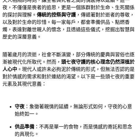
天人相隔的時刻，讓生者與死者之間的情感得以延續。這一
夜，不僅僅是喪者的追思，更是一個族群對於生命、生死關係
的探討與理解。
傳統的控祭與守護
，傳遞著對於逝者的尊敬，
以及對於生命的珍惜。每一家每戶，都會準備供品、點燃香
燭，表達對離世親人的懷念，且透過這些儀式，挖掘出智慧與
歷史的深層意義。
隨著歲月的流逝，社會不斷演變，部分傳統的慶典與習俗也逐
漸被現代化所取代。然而，
頭七夜守護的核心理念仍然深植於
人心中
。現代人或許未必拘泥於傳統的形式，但無法否認的是
對於情感的需求和對於連結的渴望。以下是一些頭七夜的重要
元素及其現代意義：
守夜
：象徵著親情的延續，無論形式如何，守夜的心意
始終如一。
供品準備
：不再是單一的食物，而是情感的寄託和思念
的具現化。