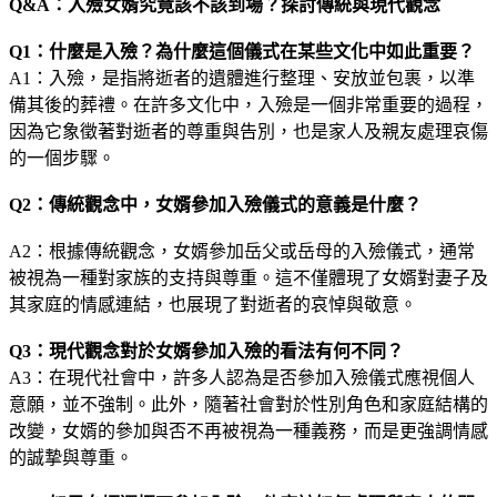
Q&A：入殮女婿究竟該不該到場？探討傳統與現代觀念
Q1：什麼是入殮？為什麼這個儀式在某些文化中如此重要？
A1：入殮，是指將逝者的遺體進行整理、安放並包裹，以準
備其後的葬禮。在許多文化中，入殮是一個非常重要的過程，
因為它象徵著對逝者的尊重與告別，也是家人及親友處理哀傷
的一個步驟。
Q2：傳統觀念中，女婿參加入殮儀式的意義是什麼？
A2：根據傳統觀念，女婿參加岳父或岳母的入殮儀式，通常
被視為一種對家族的支持與尊重。這不僅體現了女婿對妻子及
其家庭的情感連結，也展現了對逝者的哀悼與敬意。
Q3：現代觀念對於女婿參加入殮的看法有何不同？
A3：在現代社會中，許多人認為是否參加入殮儀式應視個人
意願，並不強制。此外，隨著社會對於性別角色和家庭結構的
改變，女婿的參加與否不再被視為一種義務，而是更強調情感
的誠摯與尊重。