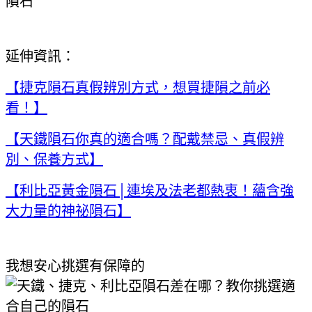
隕石
延伸資訊：
【捷克隕石真假辨別方式，想買捷隕之前必
看！】
【天鐵隕石你真的適合嗎？配戴禁忌、真假辨
別、保養方式】
【利比亞黃金隕石│連埃及法老都熱衷！蘊含強
大力量的神祕隕石】
我想安心挑選有保障的