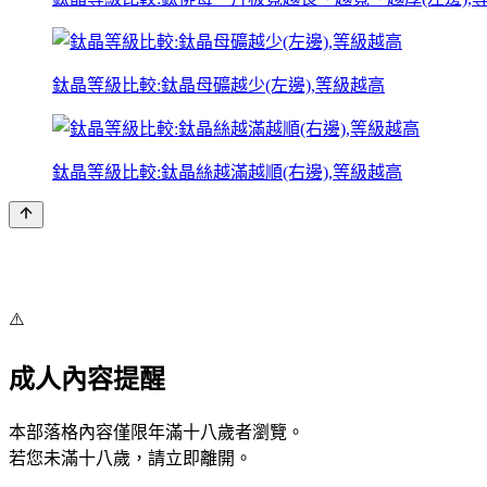
鈦晶等級比較:鈦晶母礦越少(左邊),等級越高
鈦晶等級比較:鈦晶絲越滿越順(右邊),等級越高
⚠️
成人內容提醒
本部落格內容僅限年滿十八歲者瀏覽。
若您未滿十八歲，請立即離開。