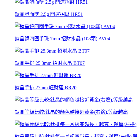
鈦晶蛋面墜 2.5g 開運招財 HR51
鈦晶繞四圈手珠 7mm 招財水晶 (108顆) AV04
鈦晶手排 25.3mm 招財水晶 BT07
鈦晶手排 27mm 旺財運 BR20
鈦晶等級比較:鈦晶的顏色越接近黃金(右邊),等級越高
鈦晶等級比較:鈦排每一片板寬越長、越寬、越厚(左邊),