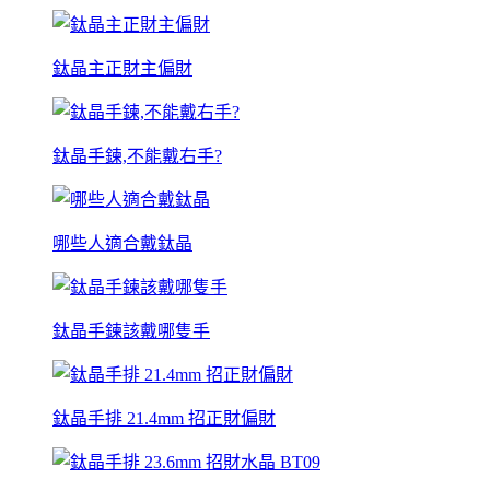
鈦晶主正財主偏財
鈦晶手鍊,不能戴右手?
哪些人適合戴鈦晶
鈦晶手鍊該戴哪隻手
鈦晶手排 21.4mm 招正財偏財