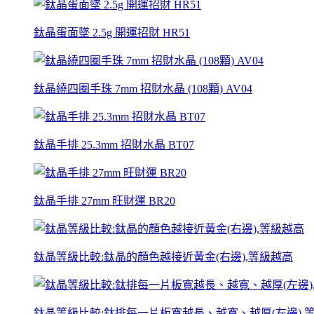
鈦晶蛋面墜 2.5g 開運招財 HR51
鈦晶繞四圈手珠 7mm 招財水晶 (108顆) AV04
鈦晶手排 25.3mm 招財水晶 BT07
鈦晶手排 27mm 旺財運 BR20
鈦晶等級比較:鈦晶的顏色越接近黃金(右邊),等級越高
鈦晶等級比較:鈦排每一片板寬越長、越寬、越厚(左邊),