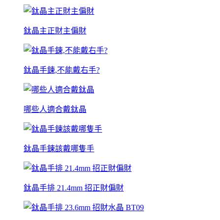
鈦晶主正財主偏財
鈦晶手鍊,不能戴右手?
哪些人適合戴鈦晶
鈦晶手鍊該戴哪隻手
鈦晶手排 21.4mm 招正財偏財