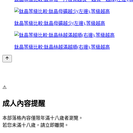
鈦晶等級比較:鈦晶母礦越少(左邊),等級越高
鈦晶等級比較:鈦晶絲越滿越順(右邊),等級越高
⚠️
成人內容提醒
本部落格內容僅限年滿十八歲者瀏覽。
若您未滿十八歲，請立即離開。