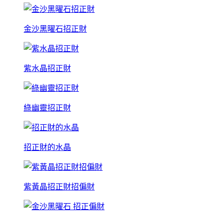
金沙黑曜石招正財
紫水晶招正財
綠幽靈招正財
招正財的水晶
紫黃晶招正財招偏財