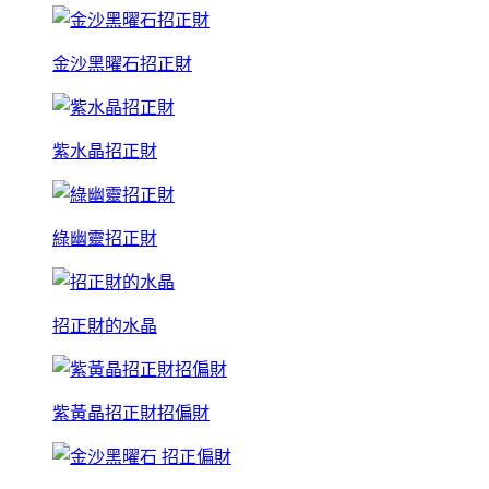
金沙黑曜石招正財
紫水晶招正財
綠幽靈招正財
招正財的水晶
紫黃晶招正財招偏財