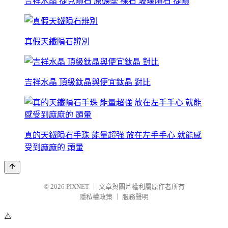
吉祥水晶 捷克隕石 原礦墜 裸石 玻璃隕石 捷隕
真假天鐵隕石辨別
吉祥水晶 頂級鈦晶與便宜鈦晶 對比
真的天鐵隕石手珠 能量超強 放在左手手心 就能感
受到麻麻的 頭暈
© 2026
PIXNET
｜
文章與圖片權利屬原作者所有
隱私權政策
｜
服務聲明
⚠️